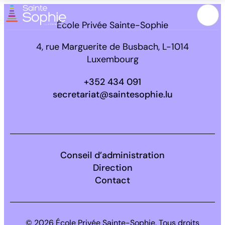
Menu
École Privée Sainte-Sophie
4, rue Marguerite de Busbach, L-1014
Luxembourg
+352 434 091
secretariat@saintesophie.lu
Facebook
Instagram
LinkedIn
Conseil d’administration
Direction
Contact
© 2026 École Privée Sainte-Sophie. Tous droits