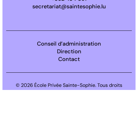
secretariat@saintesophie.lu
Facebook
Instagram
LinkedIn
Conseil d’administration
Direction
Contact
© 2026 École Privée Sainte-Sophie. Tous droits
réservés.
Politique de confidentialité
Politique de Lutte contre le harcèlement
Mentions légales
Cookies