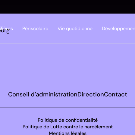
ilières
Périscolaire
Vie quotidienne
Développement
ourg
Conseil d’administration
Direction
Contact
Politique de confidentialité
Politique de Lutte contre le harcèlement
Mentions légales