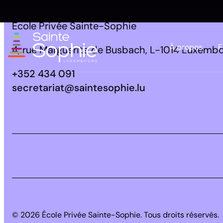
École Privée Sainte-Sophie
À propos
F
4, rue Marguerite de Busbach, L-1014 Luxemb
+352 434 091
secretariat@saintesophie.lu
Facebook
Instagram
LinkedIn
© 2026 École Privée Sainte-Sophie. Tous droits réservés.