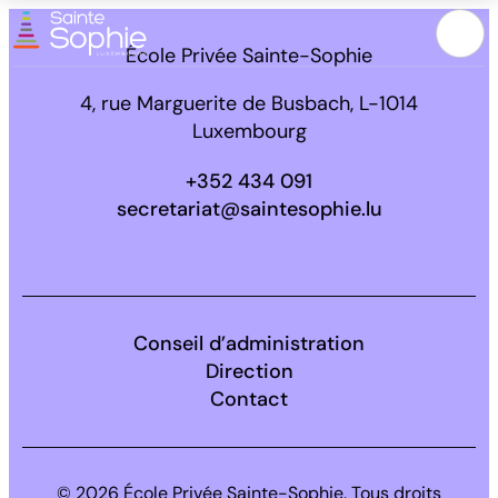
Menu
École Privée Sainte-Sophie
4, rue Marguerite de Busbach, L-1014
Luxembourg
+352 434 091
secretariat@saintesophie.lu
Facebook
Instagram
LinkedIn
Conseil d’administration
Direction
Contact
© 2026 École Privée Sainte-Sophie. Tous droits