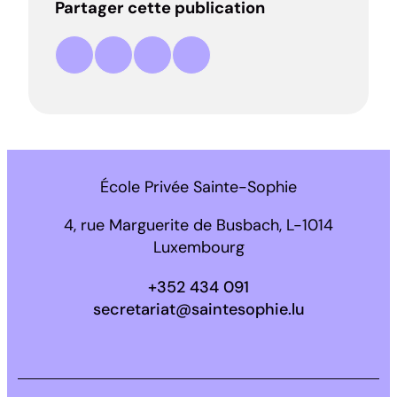
Partager cette publication
Partager sur Facebook
Partager sur LinkedIn
Partager par e-mail
Copier le lien
École Privée Sainte-Sophie
4, rue Marguerite de Busbach, L-1014
Luxembourg
+352 434 091
secretariat@saintesophie.lu
Facebook
Instagram
LinkedIn