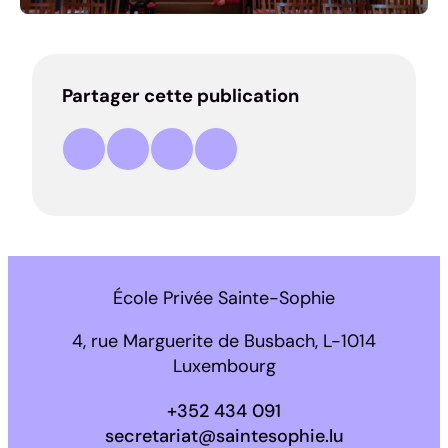
Partager cette publication
Partager sur Facebook
Partager sur LinkedIn
Partager par e-mail
Copier le lien
École Privée Sainte-Sophie
4, rue Marguerite de Busbach, L-1014
Luxembourg
+352 434 091
secretariat@saintesophie.lu