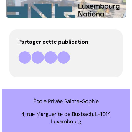
Partager cette publication
Partager sur Facebook
Partager sur LinkedIn
Partager par e-mail
Copier le lien
École Privée Sainte-Sophie
4, rue Marguerite de Busbach, L-1014
Luxembourg