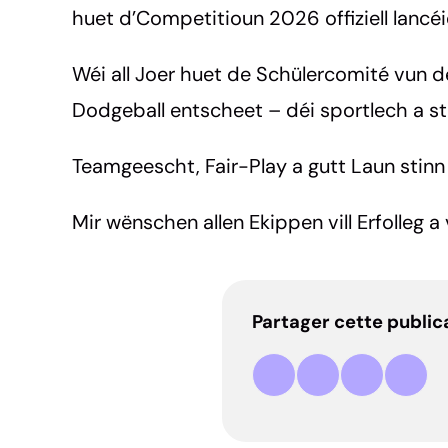
huet d’Competitioun 2026 offiziell lancéi
Wéi all Joer huet de Schülercomité vun d
Dodgeball entscheet – déi sportlech a st
Teamgeescht, Fair-Play a gutt Laun stin
Mir wënschen allen Ekippen vill Erfolleg 
Partager cette public
Copier 
Partager sur Face
Partager sur 
Partager 