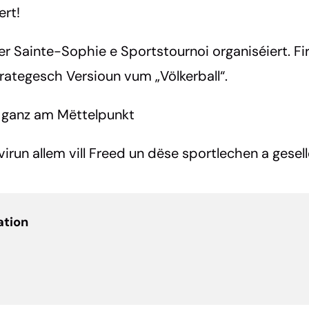
ert!
er Sainte-Sophie e Sportstournoi organiséiert. Fi
rategesch Versioun vum „Völkerball“.
n ganz am Mëttelpunkt
a virun allem vill Freed un dëse sportlechen a ges
ation
le lien
book
LinkedIn
par e-mail