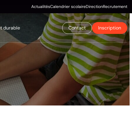
Actualités
Calendrier scolaire
Direction
Recrutement
 durable
Contact
Inscription